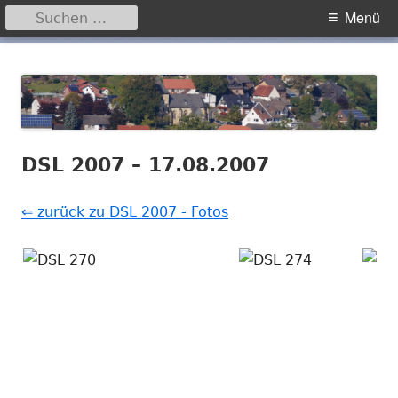
Suchen
Primäres
Menü
nach:
Menü
Springe
Hegensdorf
Homepage der Ortschaft Hegensdorf bei Büren
zum
Inhalt
DSL 2007 – 17.08.2007
⇐ zurück zu DSL 2007 - Fotos