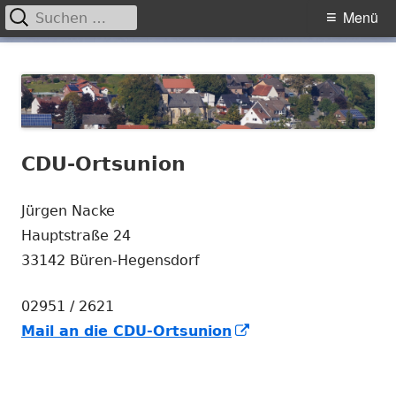
Suchen
Primäres
Menü
nach:
Menü
Springe
Hegensdorf
Homepage der Ortschaft Hegensdorf bei Büren
zum
Inhalt
CDU-Ortsunion
Jürgen Nacke
Hauptstraße 24
33142 Büren-Hegensdorf
02951 / 2621
In
Mail an die CDU-Ortsunion
neuem
Fenster