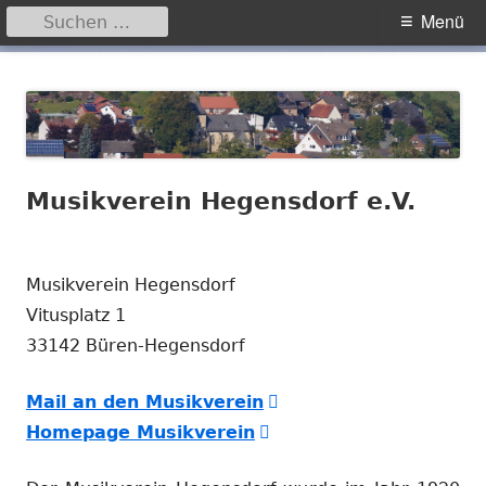
Suchen
Primäres
Menü
nach:
Menü
Springe
Hegensdorf
Homepage der Ortschaft Hegensdorf bei Büren
zum
Inhalt
Musikverein Hegensdorf e.V.
Musikverein Hegensdorf
Vitusplatz 1
33142 Büren-Hegensdorf
In
Mail an den Musikverein
In
neuem
Homepage Musikverein
neuem
Fenster