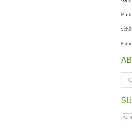
(kein
Mario
Schüt
Floh
AB
Gib deine E-Mail-Adresse ein ..
S
Such
nach