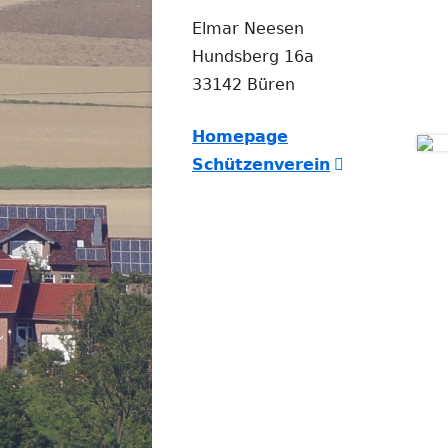
Elmar Neesen
Hundsberg 16a
33142 Büren
Homepage
In
Schützenverein
neuem
Fenster
öffnen