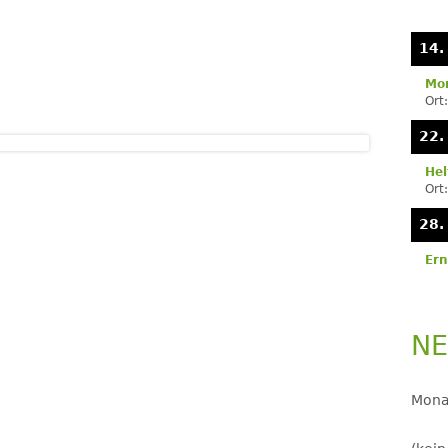
Se
LANDJUGEND
14.
MUSIKVEREIN
Mon
Ort
PFARRGEMEINDE
22.
RESERVISTEN
Hel
Ort
SCHÜTZENVEREIN
28.
SPORTVEREIN
Ern
TRECKERFREUNDE
NE
Mona