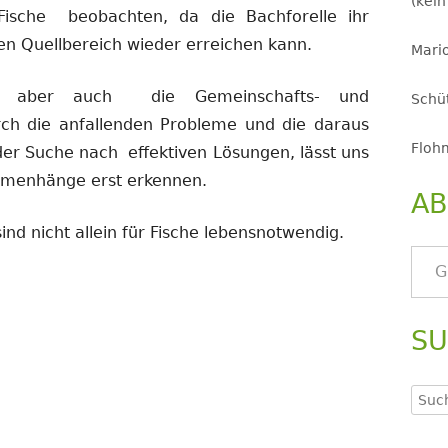
(kein
ische beobachten, da die Bachforelle ihr
en Quellbereich wieder erreichen kann.
Mario
er aber auch die Gemeinschafts- und
Schüt
ch die anfallenden Probleme und die daraus
Floh
der Suche nach effektiven Lösungen, lässt uns
menhänge erst erkennen.
AB
nd nicht allein für Fische lebensnotwendig.
Gib deine E-Mail-Adresse ein ..
S
Such
nach