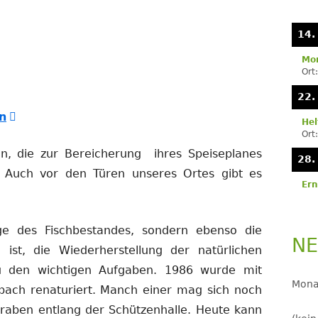
Se
LANDJUGEND
14.
MUSIKVEREIN
Mon
Ort
PFARRGEMEINDE
22.
RESERVISTEN
In
n
Hel
neuem
Ort
SCHÜTZENVEREIN
, die zur Bereicherung ihres Speiseplanes
Fenster
28.
SPORTVEREIN
. Auch vor den Türen unseres Ortes gibt es
öffnen
Ern
TRECKERFREUNDE
ge des Fischbestandes, sondern ebenso die
NE
ist, die Wiederherstellung der natürlichen
 den wichtigen Aufgaben. 1986 wurde mit
Mona
ach renaturiert. Manch einer mag sich noch
graben entlang der Schützenhalle. Heute kann