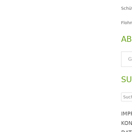
Schüt
Floh
AB
Gib deine E-Mail-Adresse ein ..
S
Such
nach
IMP
KON