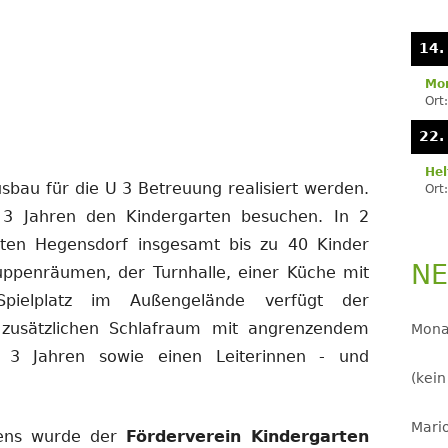
Se
LANDJUGEND
14.
MUSIKVEREIN
Mon
Ort
PFARRGEMEINDE
22.
RESERVISTEN
Hel
bau für die U 3 Betreuung realisiert werden.
Ort
SCHÜTZENVEREIN
 3 Jahren den Kindergarten besuchen. In 2
SPORTVEREIN
ten Hegensdorf insgesamt bis zu 40 Kinder
NE
ppenräumen, der Turnhalle, einer Küche mit
TRECKERFREUNDE
pielplatz im Außengelände verfügt der
 zusätzlichen Schlafraum mit angrenzendem
Mona
 3 Jahren sowie einen Leiterinnen - und
(kein
Mario
tens wurde der
Förderverein Kindergarten