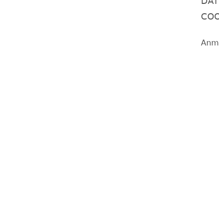
DAT
COO
Anm