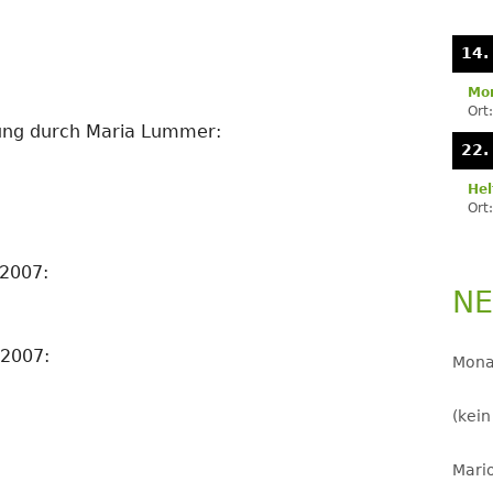
Se
LANDJUGEND
14.
MUSIKVEREIN
:
Mon
Ort
PFARRGEMEINDE
ung durch Maria Lummer:
22.
RESERVISTEN
Hel
Ort
SCHÜTZENVEREIN
SPORTVEREIN
.2007:
NE
TRECKERFREUNDE
.2007:
Mona
(kein
Mario