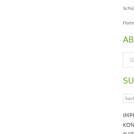
Schüt
Floh
AB
Gib deine E-Mail-Adresse ein ..
S
Such
nach
IMP
KON