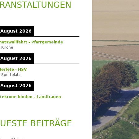
RANSTALTUNGEN
upt-
itenleiste
 August 2026
atswallfahrt - Pfarrgemeinde
:
Kirche
 August 2026
ferfete - HSV
:
Sportplatz
 August 2026
tekrone binden - Landfrauen
UESTE BEITRÄGE