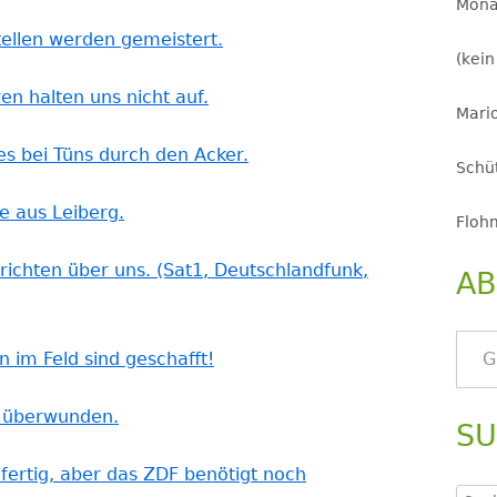
Mona
tellen werden gemeistert.
(kein
en halten uns nicht auf.
Mario
es bei Tüns durch den Acker.
Schüt
e aus Leiberg.
Floh
richten über uns. (Sat1, Deutschlandfunk,
AB
Gib deine E-Mail-Adresse ein ..
n im Feld sind geschafft!
d überwunden.
S
 fertig, aber das ZDF benötigt noch
Such