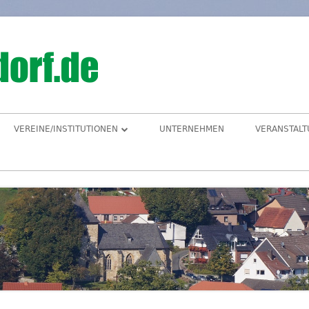
Hegensdorf
Homepage der Ortschaft Hegensdorf bei B
VEREINE/INSTITUTIONEN
UNTERNEHMEN
VERANSTAL
ANGELVEREIN
CDU-ORTSUNION
FREIWILLIGE FEUERWEHR
ALME- UND AFTETAL
HEIMATVEREIN
AUEN-RADWEG
KINDERGARTEN
FÖRDERVEREIN KINDERGARTEN