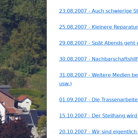
23.08.2007 - Auch schwierige S
25.08.2007 - Kleinere Reparatur
29.08.2007 - Spät Abends geht 
30.08.2007 - Nachbarschaftshilf
31.08.2007 - Weitere Medien be
usw.)
01.09.2007 - Die Trassenarbeite
15.10.2007 - Der Steilhang wir
20.10.2007 - Wir sind eigentlich