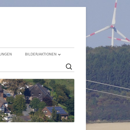
üren
TUNGEN
BILDER/AKTIONEN
Suchen
HEGENSDORF
nach:
HEGENSDORFER FOTOWETTBEWERB
FENSTERZAUBER IM ADVENT 2020
VIRTUELLER SCHNADGANG 2020
SCHNADGANG 2016
DSL 2007