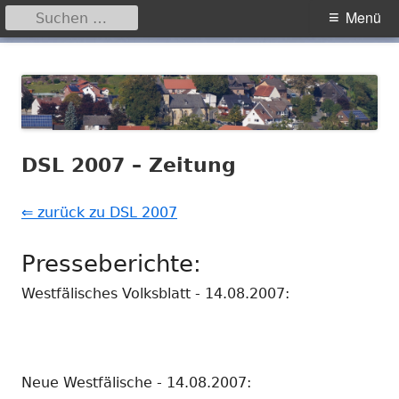
Suchen
Primäres
Menü
nach:
Menü
Springe
Hegensdorf
Homepage der Ortschaft Hegensdorf bei Büren
zum
Inhalt
DSL 2007 – Zeitung
⇐ zurück zu DSL 2007
Presseberichte:
Westfälisches Volksblatt - 14.08.2007:
Neue Westfälische - 14.08.2007: