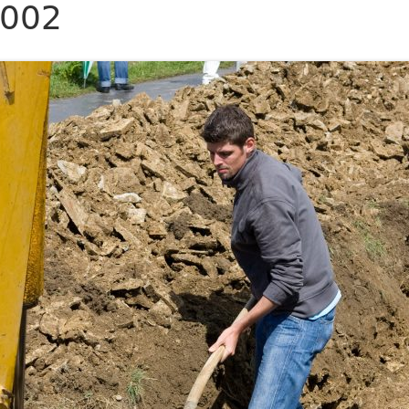
002
LANDFRAUEN
LANDJUGEND
MUSIKVEREIN
PFARRGEMEINDE
RESERVISTEN
SCHÜTZENVEREIN
SPORTVEREIN
TRECKERFREUNDE