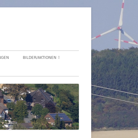
üren
NGEN
BILDER/AKTIONEN
Suchen
HEGENSDORF
nach:
HEGENSDORFER FOTOWETTBEWERB
FENSTERZAUBER IM ADVENT 2020
VIRTUELLER SCHNADGANG 2020
SCHNADGANG 2016
DSL 2007