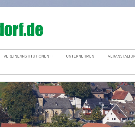
Hegensdorf
Homepage der Ortschaft Hegensdorf bei B
VEREINE/INSTITUTIONEN
UNTERNEHMEN
VERANSTALTU
ANGELVEREIN
CDU-ORTSUNION
FREIWILLIGE FEUERWEHR
ALME- UND AFTETAL
HEIMATVEREIN
AUEN-RADWEG
KINDERGARTEN
FÖRDERVEREIN KINDERGARTEN