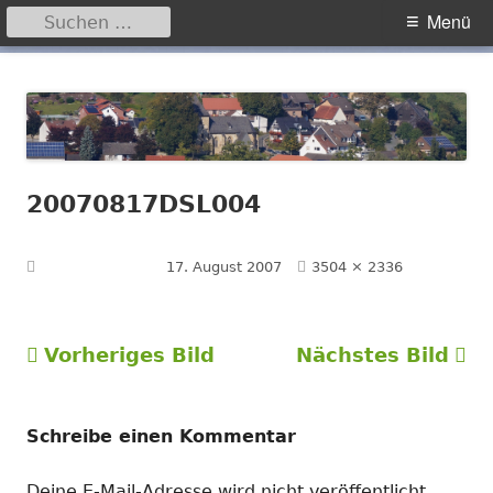
Suchen
Primäres
Menü
nach:
Menü
Springe
Hegensdorf
Homepage der Ortschaft Hegensdorf bei Büren
zum
Inhalt
20070817DSL004
Volle
Veröffentlicht am
17. August 2007
3504 × 2336
Größe
Vorheriges Bild
Nächstes Bild
Schreibe einen Kommentar
Deine E-Mail-Adresse wird nicht veröffentlicht.