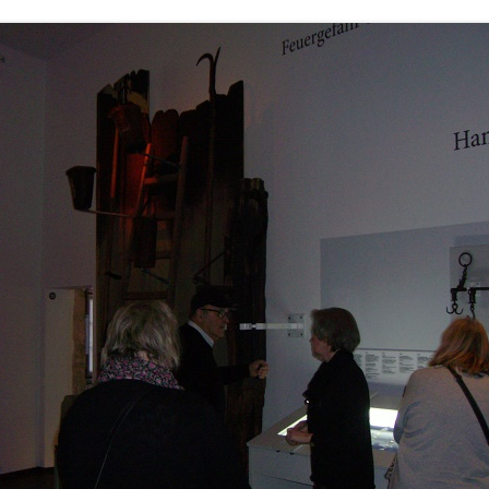
LANDFRAUEN
LANDJUGEND
MUSIKVEREIN
PFARRGEMEINDE
RESERVISTEN
SCHÜTZENVEREIN
SPORTVEREIN
TRECKERFREUNDE