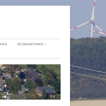
üren
NGEN
BILDER/AKTIONEN
Suchen
HEGENSDORF
nach:
HEGENSDORFER FOTOWETTBEWERB
FENSTERZAUBER IM ADVENT 2020
VIRTUELLER SCHNADGANG 2020
SCHNADGANG 2016
DSL 2007