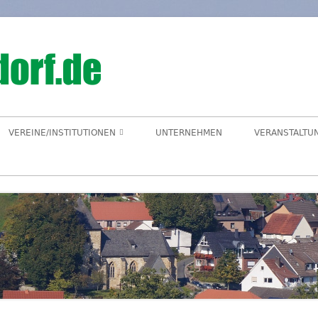
Hegensdorf
Homepage der Ortschaft Hegensdorf bei B
VEREINE/INSTITUTIONEN
UNTERNEHMEN
VERANSTALTU
ANGELVEREIN
CDU-ORTSUNION
FREIWILLIGE FEUERWEHR
ALME- UND AFTETAL
HEIMATVEREIN
AUEN-RADWEG
KINDERGARTEN
FÖRDERVEREIN KINDERGARTEN