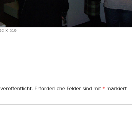
olle
92 × 519
röße
veröffentlicht.
Erforderliche Felder sind mit
*
markiert