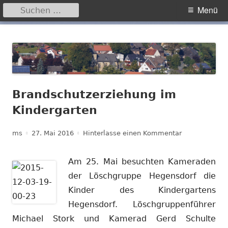
Suchen
Primäres
Menü
nach:
Menü
Springe
Hegensdorf
Homepage der Ortschaft Hegensdorf bei Büren
zum
Inhalt
Brandschutzerziehung im
Kindergarten
Autor
Veröffentlicht
zu Brandschut
ms
27. Mai 2016
Hinterlasse einen Kommentar
am
Am 25. Mai besuchten Kameraden
der Löschgruppe Hegensdorf die
Kinder des Kindergartens
Hegensdorf. Löschgruppenführer
Michael Stork und Kamerad Gerd Schulte