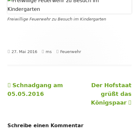
Freiwillige Feuerwehr zu Besuch im Kindergarten
Veröffentlicht
Autor
Kategorien
27. Mai 2016
ms
Feuerwehr
am
Vorheriger
Nächster
Schnadgang am
Der Hofstaat
Beitragsnavigation
Beitrag:
Beitrag
05.05.2016
grüßt das
Königspaar
Schreibe einen Kommentar