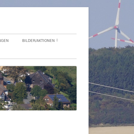
NGEN
BILDER/AKTIONEN
Suchen
HEGENSDORF
nach:
HEGENSDORFER FOTOWETTBEWERB
FENSTERZAUBER IM ADVENT 2020
VIRTUELLER SCHNADGANG 2020
SCHNADGANG 2016
DSL 2007