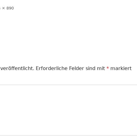
LANDJUGEND
e
 × 890
ße
MUSIKVEREIN
PFARRGEMEINDE
RESERVISTEN
SCHÜTZENVEREIN
veröffentlicht.
Erforderliche Felder sind mit
*
markiert
SPORTVEREIN
TRECKERFREUNDE