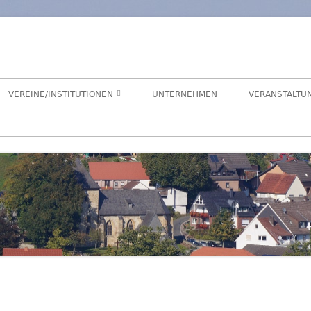
orf
chaft Hegensdorf bei Büren
VEREINE/INSTITUTIONEN
UNTERNEHMEN
VERANSTALTU
ANGELVEREIN
CDU-ORTSUNION
FREIWILLIGE FEUERWEHR
ALME- UND AFTETAL
HEIMATVEREIN
AUEN-RADWEG
KINDERGARTEN
FÖRDERVEREIN KINDERGARTEN
LANDFRAUEN