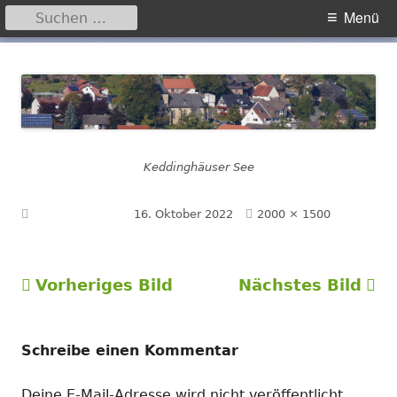
Suchen
Primäres
Menü
nach:
Menü
Springe
Hegensdorf
Homepage der Ortschaft Hegensdorf bei Büren
zum
Inhalt
Keddinghäuser See
Volle
Veröffentlicht am
16. Oktober 2022
2000 × 1500
Größe
Vorheriges Bild
Nächstes Bild
Schreibe einen Kommentar
Deine E-Mail-Adresse wird nicht veröffentlicht.