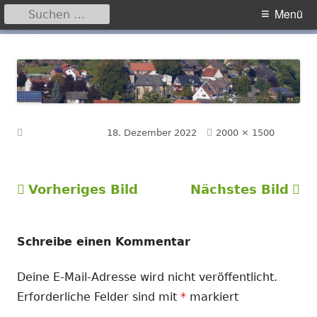
Suchen
Primäres
Menü
nach:
Menü
Springe
Hegensdorf
Homepage der Ortschaft Hegensdorf bei Büren
zum
Inhalt
Volle
Veröffentlicht am
18. Dezember 2022
2000 × 1500
Größe
Vorheriges Bild
Nächstes Bild
Schreibe einen Kommentar
Deine E-Mail-Adresse wird nicht veröffentlicht.
Erforderliche Felder sind mit
*
markiert