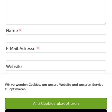
Name
*
E-Mail-Adresse
*
Website
Wir verwenden Cookies, um unsere Website und unseren Service
zu optimieren.
Diese Website verwendet Akismet, um Spam zu
Alle Cookies akzeptieren
reduzieren.
Erfahre, wie deine Kommentardaten