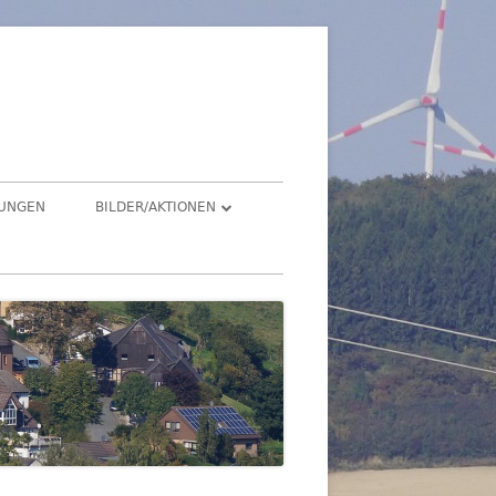
üren
TUNGEN
BILDER/AKTIONEN
Suchen
HEGENSDORF
nach:
HEGENSDORFER FOTOWETTBEWERB
FENSTERZAUBER IM ADVENT 2020
VIRTUELLER SCHNADGANG 2020
SCHNADGANG 2016
DSL 2007