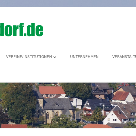
Hegensdorf
Homepage der Ortschaft Hegensdorf bei B
VEREINE/INSTITUTIONEN
UNTERNEHMEN
VERANSTAL
ANGELVEREIN
CDU-ORTSUNION
FREIWILLIGE FEUERWEHR
ALME- UND AFTETAL
HEIMATVEREIN
AUEN-RADWEG
KINDERGARTEN
FÖRDERVEREIN KINDERGARTEN