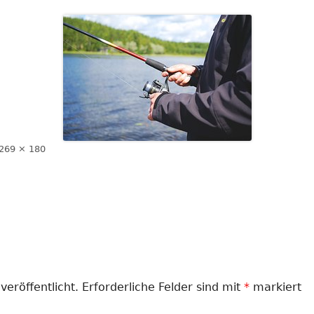
LANDFRAUEN
LANDJUGEND
MUSIKVEREIN
PFARRGEMEINDE
RESERVISTEN
Volle
269 × 180
Größe
SCHÜTZENVEREIN
SPORTVEREIN
TRECKERFREUNDE
veröffentlicht.
Erforderliche Felder sind mit
*
markiert