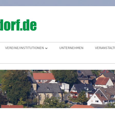
Hegensdorf
Homepage der Ortschaft Hegensdorf bei B
VEREINE/INSTITUTIONEN
UNTERNEHMEN
VERANSTAL
ANGELVEREIN
CDU-ORTSUNION
FREIWILLIGE FEUERWEHR
ALME- UND AFTETAL
HEIMATVEREIN
AUEN-RADWEG
KINDERGARTEN
FÖRDERVEREIN KINDERGARTEN