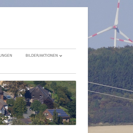
üren
TUNGEN
BILDER/AKTIONEN
Suchen
HEGENSDORF
nach:
HEGENSDORFER FOTOWETTBEWERB
FENSTERZAUBER IM ADVENT 2020
VIRTUELLER SCHNADGANG 2020
SCHNADGANG 2016
DSL 2007