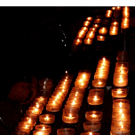
LANDFRAUEN
LANDJUGEND
MUSIKVEREIN
PFARRGEMEINDE
RESERVISTEN
SCHÜTZENVEREIN
SPORTVEREIN
TRECKERFREUNDE