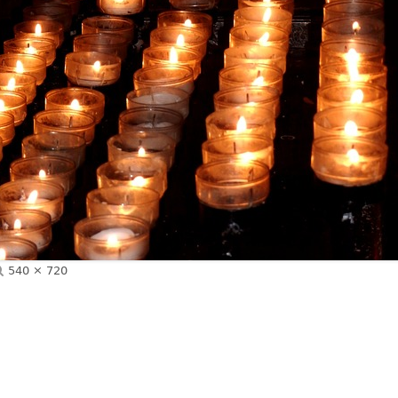
Volle
540 × 720
Größe