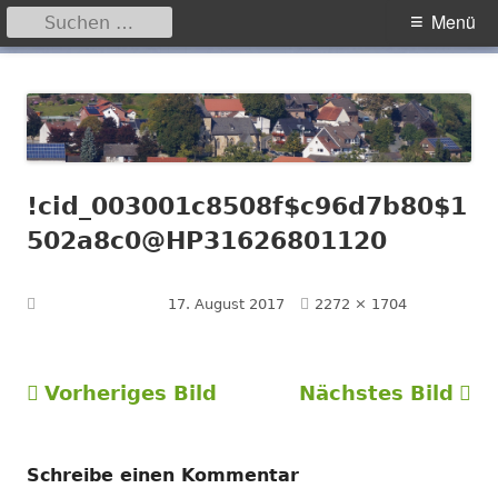
Suchen
Primäres
Menü
nach:
Menü
Springe
Hegensdorf
Homepage der Ortschaft Hegensdorf bei Büren
zum
Inhalt
!cid_003001c8508f$c96d7b80$1
502a8c0@HP31626801120
Volle
Veröffentlicht am
17. August 2017
2272 × 1704
Größe
Vorheriges Bild
Nächstes Bild
Schreibe einen Kommentar