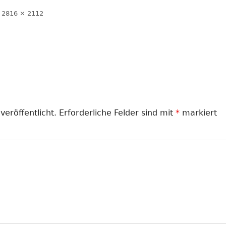
LANDJUGEND
Volle
2816 × 2112
Größe
MUSIKVEREIN
PFARRGEMEINDE
RESERVISTEN
SCHÜTZENVEREIN
veröffentlicht.
Erforderliche Felder sind mit
*
markiert
SPORTVEREIN
TRECKERFREUNDE