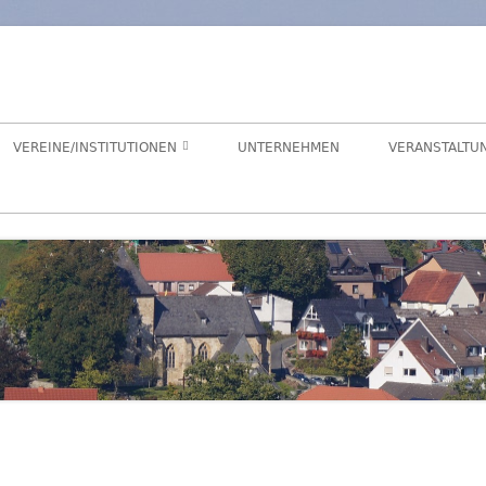
orf
chaft Hegensdorf bei Büren
VEREINE/INSTITUTIONEN
UNTERNEHMEN
VERANSTALTU
ANGELVEREIN
CDU-ORTSUNION
FREIWILLIGE FEUERWEHR
ALME- UND AFTETAL
HEIMATVEREIN
AUEN-RADWEG
KINDERGARTEN
FÖRDERVEREIN KINDERGARTEN
LANDFRAUEN