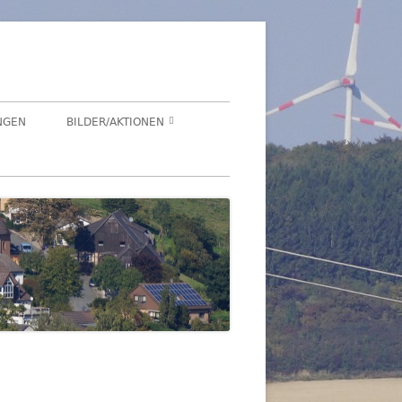
NGEN
BILDER/AKTIONEN
Suchen
HEGENSDORF
nach:
HEGENSDORFER FOTOWETTBEWERB
FENSTERZAUBER IM ADVENT 2020
VIRTUELLER SCHNADGANG 2020
SCHNADGANG 2016
DSL 2007