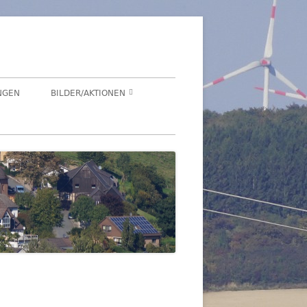
NGEN
BILDER/AKTIONEN
Suchen
HEGENSDORF
nach:
HEGENSDORFER FOTOWETTBEWERB
FENSTERZAUBER IM ADVENT 2020
VIRTUELLER SCHNADGANG 2020
SCHNADGANG 2016
DSL 2007