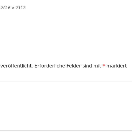
LANDJUGEND
Volle
2816 × 2112
Größe
MUSIKVEREIN
PFARRGEMEINDE
RESERVISTEN
SCHÜTZENVEREIN
veröffentlicht.
Erforderliche Felder sind mit
*
markiert
SPORTVEREIN
TRECKERFREUNDE