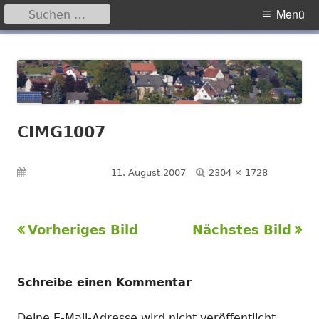
Suchen
Primäres
Menü
nach:
Menü
Springe
Hegensdorf
Homepage der Ortschaft Hegensdorf bei Büren
zum
Inhalt
CIMG1007
Volle
Veröffentlicht am
11. August 2007
2304 × 1728
Größe
Vorheriges Bild
Nächstes Bild
Schreibe einen Kommentar
Deine E-Mail-Adresse wird nicht veröffentlicht.