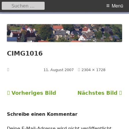
Suchen
Primäres
Menü
nach:
Menü
Springe
Hegensdorf
Homepage der Ortschaft Hegensdorf bei Büren
zum
Inhalt
CIMG1016
Volle
Veröffentlicht am
11. August 2007
2304 × 1728
Größe
Vorheriges Bild
Nächstes Bild
Schreibe einen Kommentar
Deine E-Mail-Adresse wird nicht veröffentlicht.