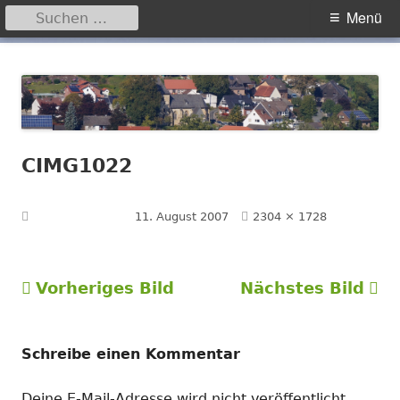
Suchen
Primäres
Menü
nach:
Menü
Springe
Hegensdorf
Homepage der Ortschaft Hegensdorf bei Büren
zum
Inhalt
CIMG1022
Volle
Veröffentlicht am
11. August 2007
2304 × 1728
Größe
Vorheriges Bild
Nächstes Bild
Schreibe einen Kommentar
Deine E-Mail-Adresse wird nicht veröffentlicht.