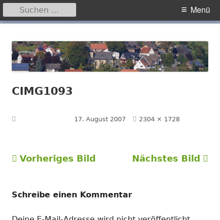
Suchen
Primäres
Menü
nach:
Menü
Springe
Hegensdorf
Homepage der Ortschaft Hegensdorf bei Büren
zum
Inhalt
CIMG1093
Volle
Veröffentlicht am
17. August 2007
2304 × 1728
Größe
Vorheriges Bild
Nächstes Bild
Schreibe einen Kommentar
Deine E-Mail-Adresse wird nicht veröffentlicht.