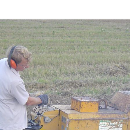
LANDFRAUEN
LANDJUGEND
MUSIKVEREIN
PFARRGEMEINDE
RESERVISTEN
SCHÜTZENVEREIN
SPORTVEREIN
TRECKERFREUNDE