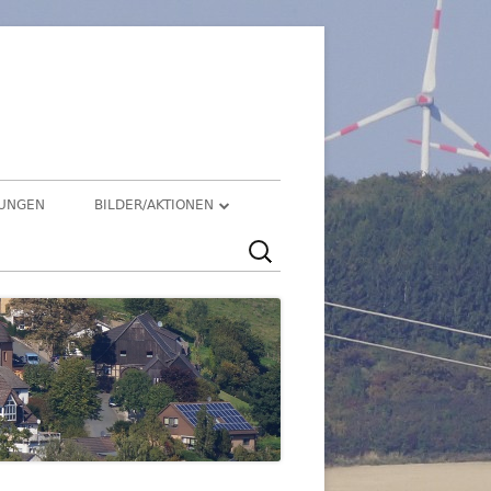
üren
TUNGEN
BILDER/AKTIONEN
Suchen
HEGENSDORF
nach:
HEGENSDORFER FOTOWETTBEWERB
FENSTERZAUBER IM ADVENT 2020
VIRTUELLER SCHNADGANG 2020
SCHNADGANG 2016
DSL 2007