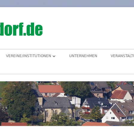
Hegensdorf
Homepage der Ortschaft Hegensdorf bei B
VEREINE/INSTITUTIONEN
UNTERNEHMEN
VERANSTAL
ANGELVEREIN
CDU-ORTSUNION
FREIWILLIGE FEUERWEHR
ALME- UND AFTETAL
HEIMATVEREIN
AUEN-RADWEG
KINDERGARTEN
FÖRDERVEREIN KINDERGARTEN