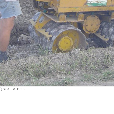
Volle
2048 × 1536
Größe