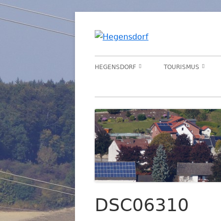
Springe
zum
Hegensd
Homepage der Orts
Inhalt
Primäres
HEGENSDORF
TOURISMUS
Menü
LAGEPLAN
UMGEBUNG
GESCHICHTE
WANDERN
LITERATUR
RADFAHREN
ÜBERNACHTUNG
DSC06310