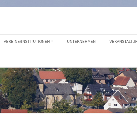
orf
chaft Hegensdorf bei Büren
VEREINE/INSTITUTIONEN
UNTERNEHMEN
VERANSTALTU
ANGELVEREIN
CDU-ORTSUNION
FREIWILLIGE FEUERWEHR
ALME- UND AFTETAL
HEIMATVEREIN
AUEN-RADWEG
KINDERGARTEN
FÖRDERVEREIN KINDERGARTEN
LANDFRAUEN