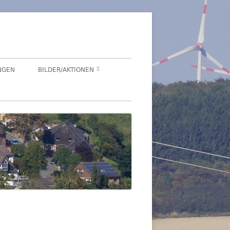
NGEN
BILDER/AKTIONEN
Suchen
HEGENSDORF
nach:
HEGENSDORFER FOTOWETTBEWERB
FENSTERZAUBER IM ADVENT 2020
VIRTUELLER SCHNADGANG 2020
SCHNADGANG 2016
DSL 2007