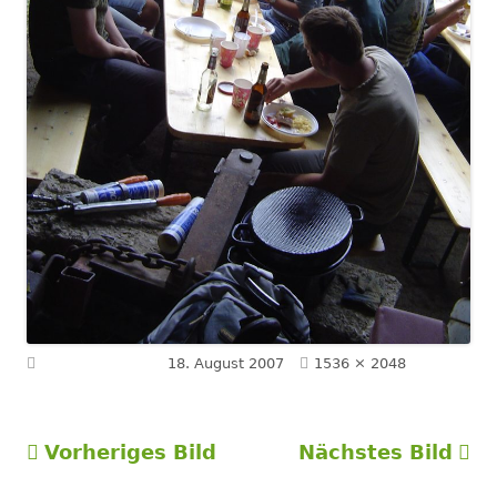
Volle
Veröffentlicht am
18. August 2007
1536 × 2048
Größe
Vorheriges Bild
Nächstes Bild