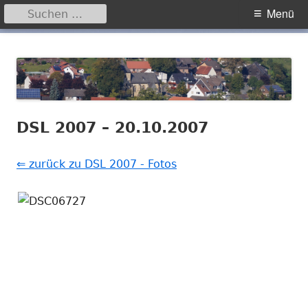
Suchen
Primäres
Menü
nach:
Menü
Springe
Hegensdorf
Homepage der Ortschaft Hegensdorf bei Büren
zum
Inhalt
DSL 2007 – 20.10.2007
⇐ zurück zu DSL 2007 - Fotos