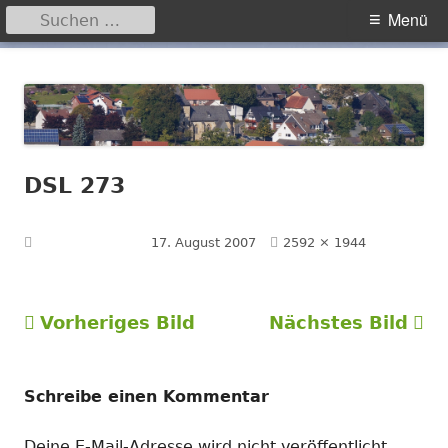
Suchen
Primäres
Menü
nach:
Menü
Springe
Hegensdorf
Homepage der Ortschaft Hegensdorf bei Büren
zum
Inhalt
DSL 273
Volle
Veröffentlicht am
17. August 2007
2592 × 1944
Größe
Vorheriges Bild
Nächstes Bild
Schreibe einen Kommentar
Deine E-Mail-Adresse wird nicht veröffentlicht.