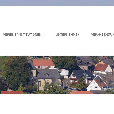
orf
chaft Hegensdorf bei Büren
VEREINE/INSTITUTIONEN
UNTERNEHMEN
VERANSTALTU
ANGELVEREIN
CDU-ORTSUNION
FREIWILLIGE FEUERWEHR
ALME- UND AFTETAL
HEIMATVEREIN
AUEN-RADWEG
KINDERGARTEN
FÖRDERVEREIN KINDERGARTEN
LANDFRAUEN