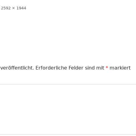
LANDJUGEND
Volle
2592 × 1944
Größe
MUSIKVEREIN
PFARRGEMEINDE
RESERVISTEN
SCHÜTZENVEREIN
veröffentlicht.
Erforderliche Felder sind mit
*
markiert
SPORTVEREIN
TRECKERFREUNDE