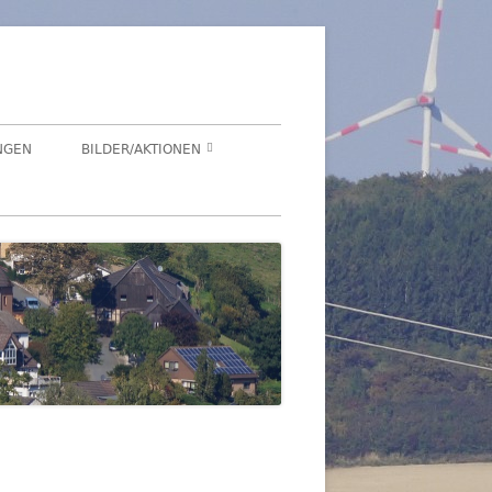
NGEN
BILDER/AKTIONEN
Suchen
HEGENSDORF
nach:
HEGENSDORFER FOTOWETTBEWERB
FENSTERZAUBER IM ADVENT 2020
VIRTUELLER SCHNADGANG 2020
SCHNADGANG 2016
DSL 2007