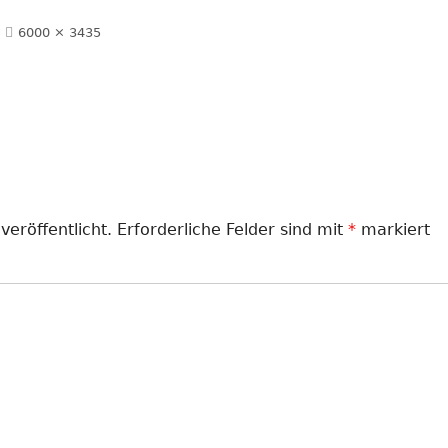
Volle
6000 × 3435
LANDFRAUEN
Größe
LANDJUGEND
MUSIKVEREIN
PFARRGEMEINDE
RESERVISTEN
veröffentlicht.
Erforderliche Felder sind mit
*
markiert
SCHÜTZENVEREIN
SPORTVEREIN
TRECKERFREUNDE