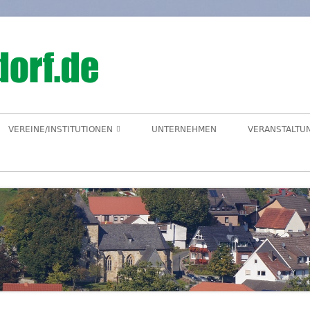
Hegensdorf
Homepage der Ortschaft Hegensdorf bei B
VEREINE/INSTITUTIONEN
UNTERNEHMEN
VERANSTALTU
ANGELVEREIN
CDU-ORTSUNION
FREIWILLIGE FEUERWEHR
ALME- UND AFTETAL
HEIMATVEREIN
AUEN-RADWEG
KINDERGARTEN
FÖRDERVEREIN KINDERGARTEN