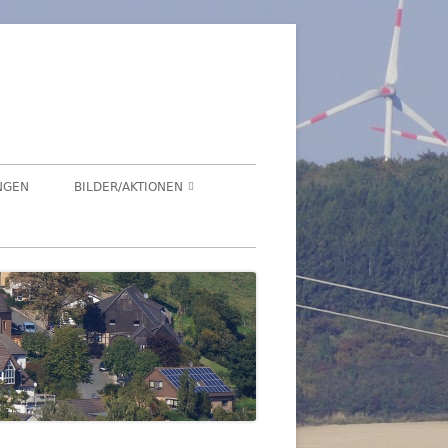
üren
NGEN
BILDER/AKTIONEN
Suchen
HEGENSDORF
nach:
HEGENSDORFER FOTOWETTBEWERB
FENSTERZAUBER IM ADVENT 2020
VIRTUELLER SCHNADGANG 2020
SCHNADGANG 2016
DSL 2007