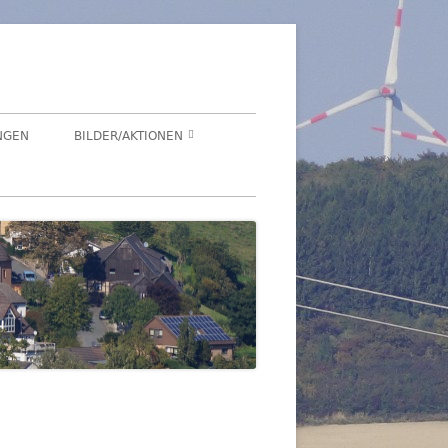
NGEN
BILDER/AKTIONEN
Suchen
HEGENSDORF
nach:
HEGENSDORFER FOTOWETTBEWERB
FENSTERZAUBER IM ADVENT 2020
VIRTUELLER SCHNADGANG 2020
SCHNADGANG 2016
DSL 2007