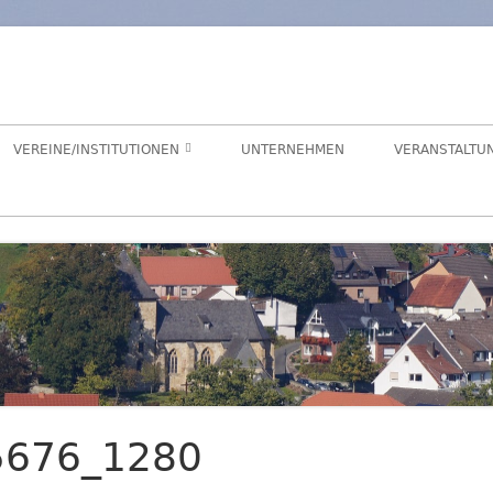
orf
chaft Hegensdorf bei Büren
VEREINE/INSTITUTIONEN
UNTERNEHMEN
VERANSTALTU
ANGELVEREIN
CDU-ORTSUNION
FREIWILLIGE FEUERWEHR
ALME- UND AFTETAL
HEIMATVEREIN
AUEN-RADWEG
KINDERGARTEN
FÖRDERVEREIN KINDERGARTEN
65676_1280
LANDFRAUEN