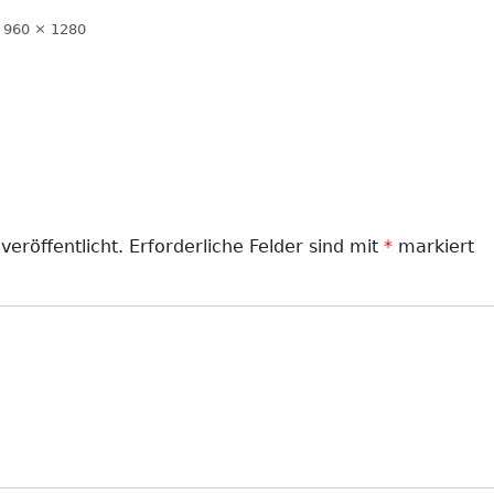
LANDJUGEND
Volle
960 × 1280
Größe
MUSIKVEREIN
PFARRGEMEINDE
RESERVISTEN
SCHÜTZENVEREIN
veröffentlicht.
Erforderliche Felder sind mit
*
markiert
SPORTVEREIN
TRECKERFREUNDE