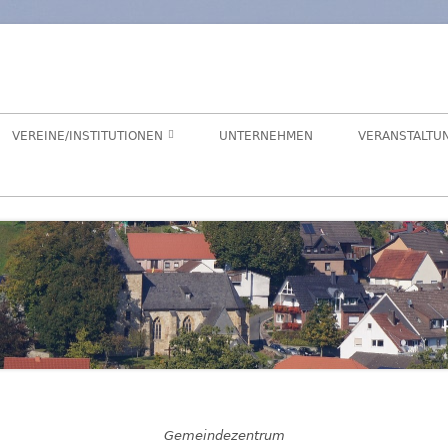
orf
chaft Hegensdorf bei Büren
VEREINE/INSTITUTIONEN
UNTERNEHMEN
VERANSTALTU
ANGELVEREIN
CDU-ORTSUNION
FREIWILLIGE FEUERWEHR
ALME- UND AFTETAL
HEIMATVEREIN
AUEN-RADWEG
KINDERGARTEN
FÖRDERVEREIN KINDERGARTEN
LANDFRAUEN
Gemeindezentrum