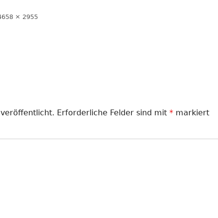
LANDJUGEND
Volle
4658 × 2955
Größe
MUSIKVEREIN
PFARRGEMEINDE
RESERVISTEN
SCHÜTZENVEREIN
veröffentlicht.
Erforderliche Felder sind mit
*
markiert
SPORTVEREIN
TRECKERFREUNDE