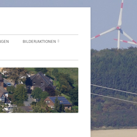
NGEN
BILDER/AKTIONEN
Suchen
HEGENSDORF
nach:
HEGENSDORFER FOTOWETTBEWERB
FENSTERZAUBER IM ADVENT 2020
VIRTUELLER SCHNADGANG 2020
SCHNADGANG 2016
DSL 2007