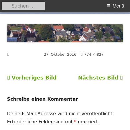
Suchen
Primäres
Menü
nach:
Menü
Springe
Hegensdorf
Homepage der Ortschaft Hegensdorf bei Büren
zum
Inhalt
Volle
Veröffentlicht am
27. Oktober 2016
774 × 827
Größe
Vorheriges Bild
Nächstes Bild
Schreibe einen Kommentar
Deine E-Mail-Adresse wird nicht veröffentlicht.
Erforderliche Felder sind mit
*
markiert