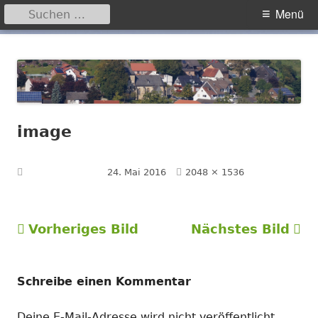
Suchen
Primäres
Menü
nach:
Menü
Springe
Hegensdorf
Homepage der Ortschaft Hegensdorf bei Büren
zum
Inhalt
image
Volle
Veröffentlicht am
24. Mai 2016
2048 × 1536
Größe
Vorheriges Bild
Nächstes Bild
Schreibe einen Kommentar
Deine E-Mail-Adresse wird nicht veröffentlicht.