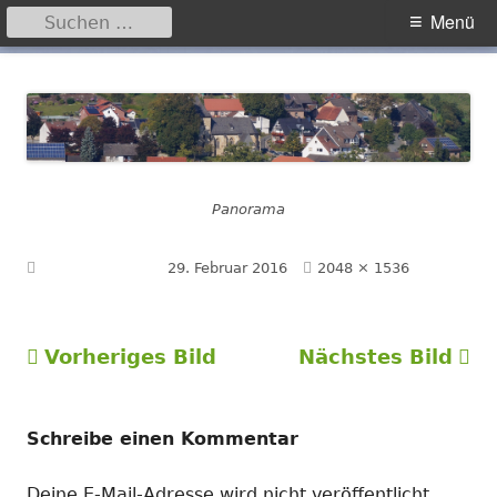
Suchen
Primäres
Menü
nach:
Menü
Springe
Hegensdorf
Homepage der Ortschaft Hegensdorf bei Büren
zum
Inhalt
Panorama
Volle
Veröffentlicht am
29. Februar 2016
2048 × 1536
Größe
Vorheriges Bild
Nächstes Bild
Schreibe einen Kommentar
Deine E-Mail-Adresse wird nicht veröffentlicht.