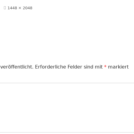
LANDJUGEND
Volle
1448 × 2048
Größe
MUSIKVEREIN
PFARRGEMEINDE
RESERVISTEN
SCHÜTZENVEREIN
veröffentlicht.
Erforderliche Felder sind mit
*
markiert
SPORTVEREIN
TRECKERFREUNDE