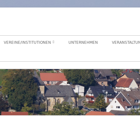
orf
chaft Hegensdorf bei Büren
VEREINE/INSTITUTIONEN
UNTERNEHMEN
VERANSTALTU
ANGELVEREIN
CDU-ORTSUNION
FREIWILLIGE FEUERWEHR
ALME- UND AFTETAL
HEIMATVEREIN
AUEN-RADWEG
KINDERGARTEN
FÖRDERVEREIN KINDERGARTEN
LANDFRAUEN