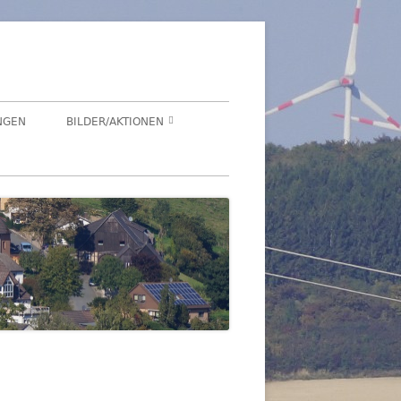
NGEN
BILDER/AKTIONEN
Suchen
HEGENSDORF
nach:
HEGENSDORFER FOTOWETTBEWERB
FENSTERZAUBER IM ADVENT 2020
VIRTUELLER SCHNADGANG 2020
SCHNADGANG 2016
DSL 2007