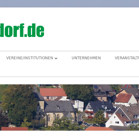
Hegensdorf
Homepage der Ortschaft Hegensdorf bei B
VEREINE/INSTITUTIONEN
UNTERNEHMEN
VERANSTAL
ANGELVEREIN
CDU-ORTSUNION
FREIWILLIGE FEUERWEHR
ALME- UND AFTETAL
HEIMATVEREIN
AUEN-RADWEG
KINDERGARTEN
FÖRDERVEREIN KINDERGARTEN