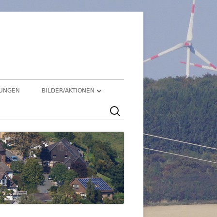
üren
TUNGEN
BILDER/AKTIONEN
Suchen
HEGENSDORF
nach:
HEGENSDORFER FOTOWETTBEWERB
FENSTERZAUBER IM ADVENT 2020
VIRTUELLER SCHNADGANG 2020
SCHNADGANG 2016
DSL 2007