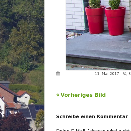
V
Veröffentlicht am
11. Mai 2017
8
G
Vorheriges Bild
Schreibe einen Kommentar