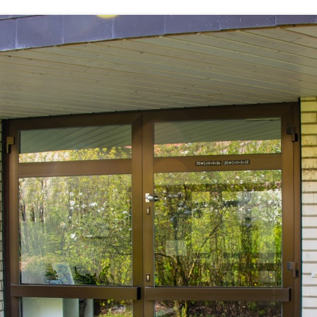
LANDFRAUEN
LANDJUGEND
MUSIKVEREIN
PFARRGEMEINDE
RESERVISTEN
SCHÜTZENVEREIN
SPORTVEREIN
TRECKERFREUNDE