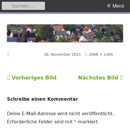
Suchen
Primäres
Menü
nach:
Menü
Springe
Hegensdorf
Homepage der Ortschaft Hegensdorf bei Büren
zum
Inhalt
Volle
Veröffentlicht am
30. November 2021
2048 × 1365
Größe
Vorheriges Bild
Nächstes Bild
Schreibe einen Kommentar
Deine E-Mail-Adresse wird nicht veröffentlicht.
Erforderliche Felder sind mit
*
markiert