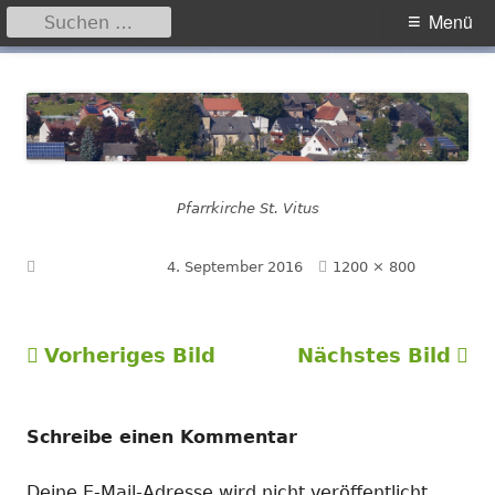
Suchen
Primäres
Menü
nach:
Menü
Springe
Hegensdorf
Homepage der Ortschaft Hegensdorf bei Büren
zum
Inhalt
Pfarrkirche St. Vitus
Volle
Veröffentlicht am
4. September 2016
1200 × 800
Größe
Vorheriges Bild
Nächstes Bild
Schreibe einen Kommentar
Deine E-Mail-Adresse wird nicht veröffentlicht.