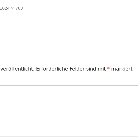
LANDJUGEND
Volle
1024 × 768
Größe
MUSIKVEREIN
PFARRGEMEINDE
RESERVISTEN
SCHÜTZENVEREIN
veröffentlicht.
Erforderliche Felder sind mit
*
markiert
SPORTVEREIN
TRECKERFREUNDE