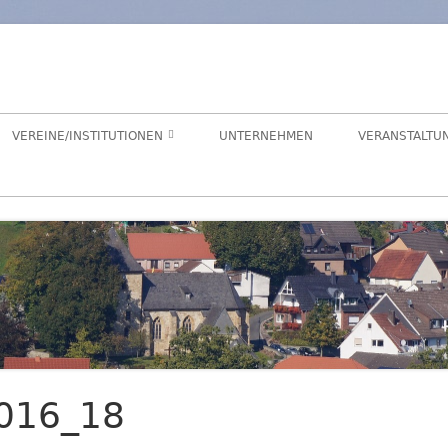
orf
chaft Hegensdorf bei Büren
VEREINE/INSTITUTIONEN
UNTERNEHMEN
VERANSTALTU
ANGELVEREIN
CDU-ORTSUNION
FREIWILLIGE FEUERWEHR
ALME- UND AFTETAL
HEIMATVEREIN
AUEN-RADWEG
KINDERGARTEN
FÖRDERVEREIN KINDERGARTEN
016_18
LANDFRAUEN