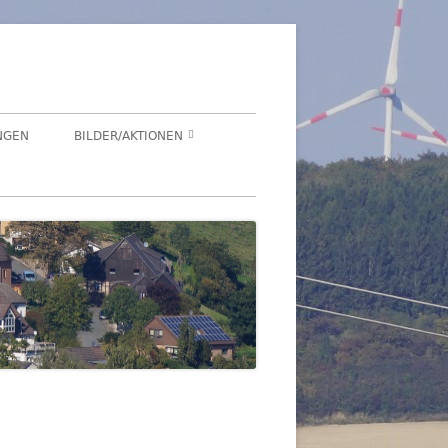
NGEN
BILDER/AKTIONEN
Suchen
HEGENSDORF
nach:
HEGENSDORFER FOTOWETTBEWERB
FENSTERZAUBER IM ADVENT 2020
VIRTUELLER SCHNADGANG 2020
SCHNADGANG 2016
DSL 2007