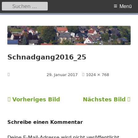
Suchen
Primäres
Menü
nach:
Menü
Springe
Hegensdorf
Homepage der Ortschaft Hegensdorf bei Büren
zum
Inhalt
Schnadgang2016_25
Volle
Veröffentlicht am
29. Januar 2017
1024 × 768
Größe
Vorheriges Bild
Nächstes Bild
Schreibe einen Kommentar
Deine E-Mail-Adresse wird nicht veröffentlicht.