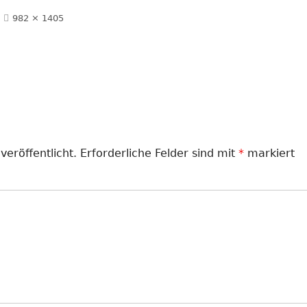
LANDJUGEND
Volle
982 × 1405
Größe
MUSIKVEREIN
PFARRGEMEINDE
RESERVISTEN
SCHÜTZENVEREIN
veröffentlicht.
Erforderliche Felder sind mit
*
markiert
SPORTVEREIN
TRECKERFREUNDE