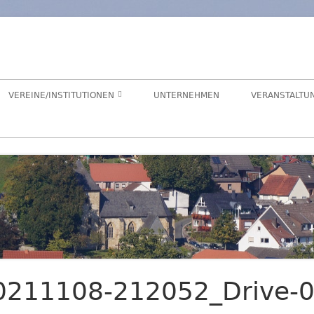
orf
chaft Hegensdorf bei Büren
VEREINE/INSTITUTIONEN
UNTERNEHMEN
VERANSTALTU
ANGELVEREIN
CDU-ORTSUNION
FREIWILLIGE FEUERWEHR
ALME- UND AFTETAL
HEIMATVEREIN
AUEN-RADWEG
KINDERGARTEN
FÖRDERVEREIN KINDERGARTEN
0211108-212052_Drive-
LANDFRAUEN