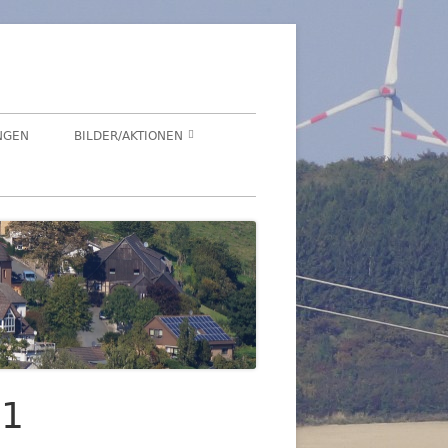
NGEN
BILDER/AKTIONEN
Suchen
HEGENSDORF
nach:
HEGENSDORFER FOTOWETTBEWERB
FENSTERZAUBER IM ADVENT 2020
VIRTUELLER SCHNADGANG 2020
SCHNADGANG 2016
DSL 2007
01