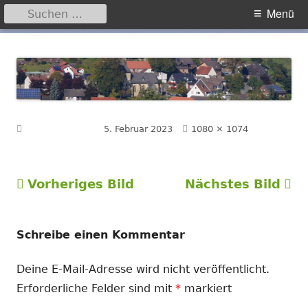
Suchen
Primäres
Menü
nach:
Menü
Springe
Hegensdorf
Homepage der Ortschaft Hegensdorf bei Büren
zum
Inhalt
Volle
Veröffentlicht am
5. Februar 2023
1080 × 1074
Größe
Vorheriges Bild
Nächstes Bild
Schreibe einen Kommentar
Deine E-Mail-Adresse wird nicht veröffentlicht.
Erforderliche Felder sind mit
*
markiert