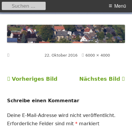
Suchen
Primäres
Menü
nach:
Menü
Springe
Hegensdorf
Homepage der Ortschaft Hegensdorf bei Büren
zum
Inhalt
Volle
Veröffentlicht am
22. Oktober 2016
6000 × 4000
Größe
Vorheriges Bild
Nächstes Bild
Schreibe einen Kommentar
Deine E-Mail-Adresse wird nicht veröffentlicht.
Erforderliche Felder sind mit
*
markiert