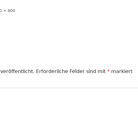
LANDJUGEND
e
0 × 800
ße
MUSIKVEREIN
PFARRGEMEINDE
RESERVISTEN
SCHÜTZENVEREIN
veröffentlicht.
Erforderliche Felder sind mit
*
markiert
SPORTVEREIN
TRECKERFREUNDE