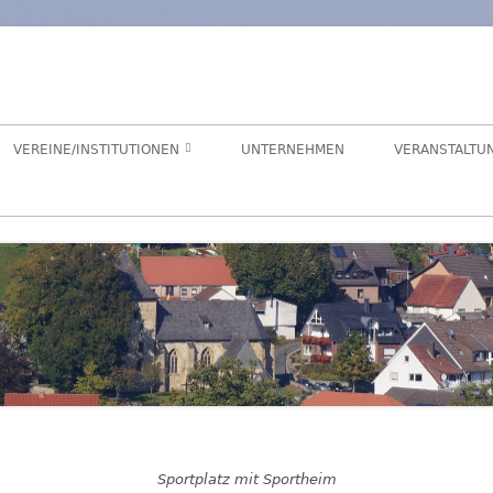
orf
chaft Hegensdorf bei Büren
VEREINE/INSTITUTIONEN
UNTERNEHMEN
VERANSTALTU
ANGELVEREIN
CDU-ORTSUNION
FREIWILLIGE FEUERWEHR
ALME- UND AFTETAL
HEIMATVEREIN
AUEN-RADWEG
KINDERGARTEN
FÖRDERVEREIN KINDERGARTEN
LANDFRAUEN
Sportplatz mit Sportheim