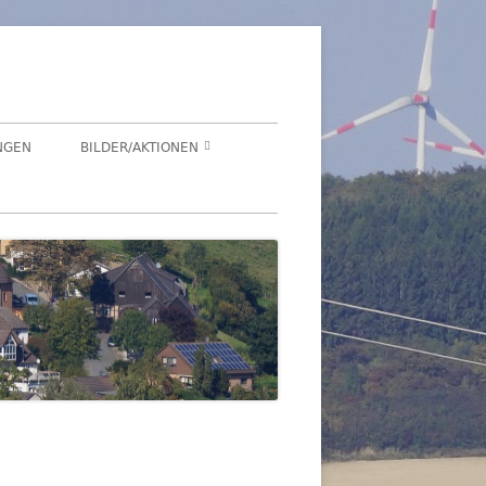
NGEN
BILDER/AKTIONEN
Suchen
HEGENSDORF
nach:
HEGENSDORFER FOTOWETTBEWERB
FENSTERZAUBER IM ADVENT 2020
VIRTUELLER SCHNADGANG 2020
SCHNADGANG 2016
DSL 2007