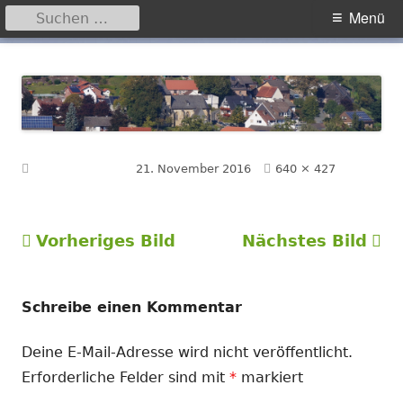
Suchen
Primäres
Menü
nach:
Menü
Springe
Hegensdorf
Homepage der Ortschaft Hegensdorf bei Büren
zum
Inhalt
Volle
Veröffentlicht am
21. November 2016
640 × 427
Größe
Vorheriges Bild
Nächstes Bild
Schreibe einen Kommentar
Deine E-Mail-Adresse wird nicht veröffentlicht.
Erforderliche Felder sind mit
*
markiert