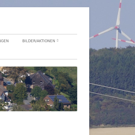
NGEN
BILDER/AKTIONEN
Suchen
HEGENSDORF
nach:
HEGENSDORFER FOTOWETTBEWERB
FENSTERZAUBER IM ADVENT 2020
VIRTUELLER SCHNADGANG 2020
SCHNADGANG 2016
DSL 2007