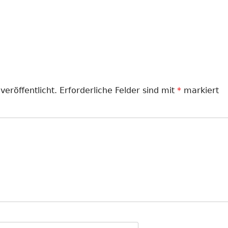
röße
LANDJUGEND
MUSIKVEREIN
PFARRGEMEINDE
RESERVISTEN
veröffentlicht.
Erforderliche Felder sind mit
*
markiert
SCHÜTZENVEREIN
SPORTVEREIN
TRECKERFREUNDE